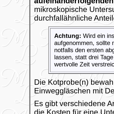
aufeinanderfolgende
mikroskopische Untersu
durchfallähnliche Antei
Achtung:
Wird ein ins
aufgenommen, sollte 
notfalls den ersten a
lassen, statt drei Ta
wertvolle Zeit verstre
Die Kotprobe(n) bewah
Einweggläschen mit De
Es gibt verschiedene A
die Kosten für eine Un