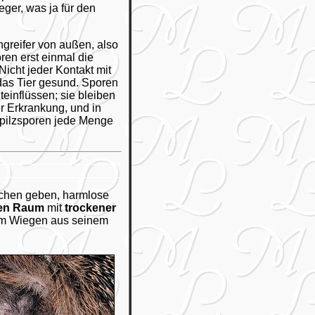
ger, was ja für den
greifer von außen, also
ren erst einmal die
icht jeder Kontakt mit
das Tier gesund. Sporen
einflüssen; sie bleiben
r Erkrankung, und in
tpilzsporen jede Menge
achen geben, harmlose
en Raum
mit
trockener
zum Wiegen aus seinem