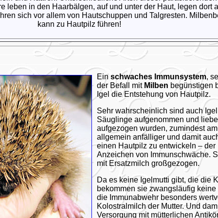
e leben in den Haarbälgen, auf und unter der Haut, legen dort 
ähren sich vor allem von Hautschuppen und Talgresten. Milbenbe
kann zu Hautpilz führen!
Ein
schwaches Immunsystem
, s
der Befall mit
Milben
begünstigen 
Igel die Entstehung von Hautpilz.
Sehr wahrscheinlich sind auch Igel,
Säuglinge aufgenommen und liebe
aufgezogen wurden, zumindest am
allgemein anfälliger und damit auch
einen Hautpilz zu entwickeln – der 
Anzeichen von Immunschwäche. S
mit Ersatzmilch großgezogen.
Da es keine Igelmutti gibt, die die 
bekommen sie zwangsläufig keine o
die Immunabwehr besonders wertvo
Kolostralmilch der Mutter. Und dam
Versorgung mit mütterlichen Antik