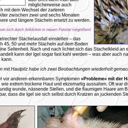
möglicherweise auch
ich mit dem Wechsel der zarteren
Alter zwischen zwei und sechs Monaten
kere und längere Stacheln ersetzt zu werden.
sen sich durch Anklicken in neuem Fenster vergrößern!
elrechter Stachelausfall einstellen – das
ich 45, 50 und mehr Stacheln auf dem Boden
ne Seltenheit. Nach und nach lichtet sich das Stachelkleid an e
andelt kann der Igel sogar fast kahl werden – was aber auch na
 kann.
n mit Hautpilz habe ich zwei Beobachtungen wiederholt gemac
Igel vor anderen erkennbaren Symptomen
»Probleme« mit der H
e wie extrem trockene Haut und ekzemartig aussahen. Oft war di
nkundig wunde, nässende Stellen, und die flaumigen Haare am B
ar, dass die Igel sie sich selbst durch Kratzen an juckenden S