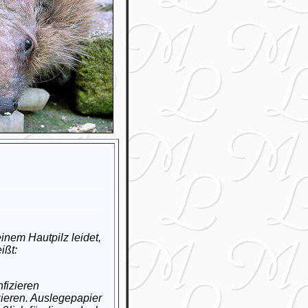
nem Hautpilz leidet,
ißt:
fizieren
zieren. Auslegepapier