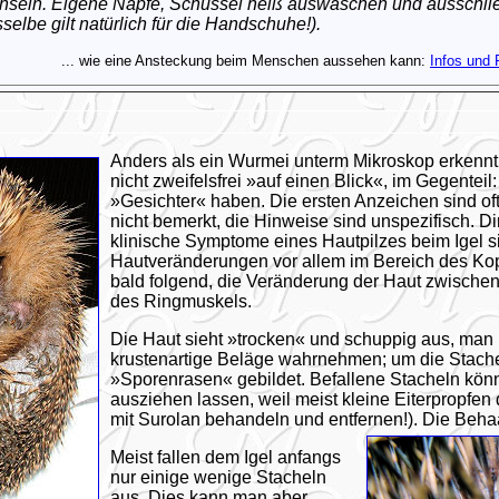
chseln. Eigene Näpfe, Schüssel heiß auswaschen und ausschließ
elbe gilt natürlich für die Handschuhe!).
... wie eine Ansteckung beim Menschen aussehen kann:
Infos und 
Anders als ein Wurmei unterm Mikroskop
erkennt
nicht zweifelsfrei »auf einen Blick«, im Gegenteil:
»Gesichter« haben. Die ersten Anzeichen sind oft
nicht bemerkt, die Hinweise sind unspezifisch. Di
klinische Symptome eines Hautpilzes beim Igel s
Hautveränderungen vor allem im Bereich des Kop
bald folgend, die Veränderung der Haut zwische
des Ringmuskels.
Die Haut sieht »trocken« und schuppig aus, man
krustenartige Beläge wahrnehmen; um die Stachel
»Sporenrasen« gebildet. Befallene Stacheln könn
ausziehen lassen, weil meist kleine Eiterpropfen 
mit Surolan behandeln und entfernen!). Die Behaa
Meist fallen dem Igel anfangs
nur einige wenige Stacheln
aus. Dies kann man aber