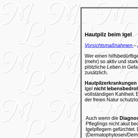
Hautpilz beim Igel
Vorsichtsmaßnahmen
–
Wer einen hilfsbedürfti
(mehr) so aktiv und sta
plötzliche Leben in Gef
zusätzlich.
Hautpilzerkrankungen
Igel
nicht lebensbedro
vollständigen Kahlheit. E
der freien Natur schutzl
Auch wenn die
Diagnos
Pfleglings nicht akut be
Igelpflegern gefürchtet
(Dermatophytosen/Derm