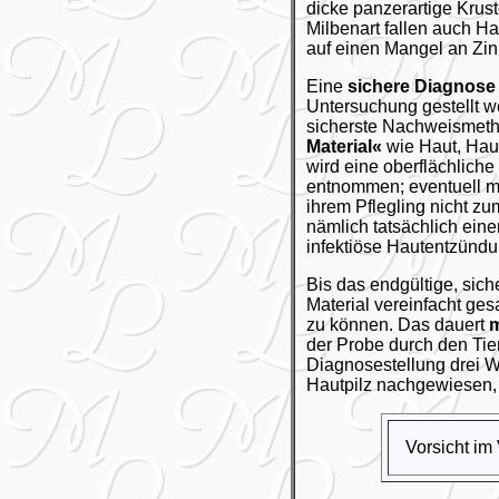
dicke panzerartige Krust
Milbenart fallen auch H
auf einen Mangel an Zin
Eine
sichere Diagnose
Untersuchung gestellt 
sicherste Nachweismeth
Material«
wie Haut, Hau
wird eine oberflächliche
entnommen; eventuell mu
ihrem Pflegling nicht z
nämlich tatsächlich ein
infektiöse Hautentzündu
Bis das endgültige, sich
Material vereinfacht ge
zu können. Das dauert
m
der Probe durch den Tier
Diagnosestellung drei Wo
Hautpilz nachgewiesen, 
Vorsicht im