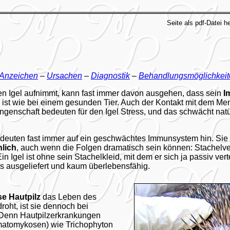
Seite als pdf-Datei h
Anzeichen
–
Ursachen
–
Diagnostik
–
Behandlungsmöglichkeit
gen Igel aufnimmt, kann fast immer davon ausgehen, dass sein
I
rk ist wie bei einem gesunden Tier. Auch der Kontakt mit dem M
angenschaft bedeuten für den Igel Stress, und das schwächt na
deuten fast immer auf ein geschwächtes Immunsystem hin. Sie s
hlich
, auch wenn die Folgen dramatisch sein können: Stachelver
in Igel ist ohne sein Stachelkleid, mit dem er sich ja passiv ver
os ausgeliefert und kaum überlebensfähig.
e Hautpilz
das Leben des
droht, ist sie dennoch bei
. Denn Hautpilzerkrankungen
atomykosen) wie Trichophyton