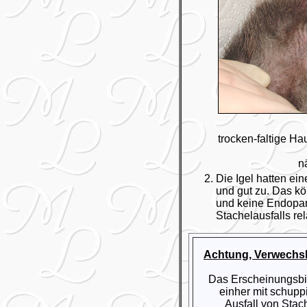
trocken-faltige Ha
n
Die Igel hatten ein
und gut zu. Das kö
und keine Endopara
Stachelausfalls rel
Achtung, Verwechs
Das Erscheinungsbil
einher mit schupp
Ausfall von Stac