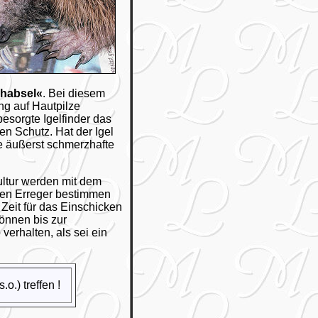
habsel«
. Bei diesem
ung auf Hautpilze
esorgte Igelfinder das
n Schutz. Hat der Igel
e äußerst schmerzhafte
kultur werden mit dem
den Erreger bestimmen
Zeit für das Einschicken
können bis zur
verhalten, als sei ein
o.) treffen !