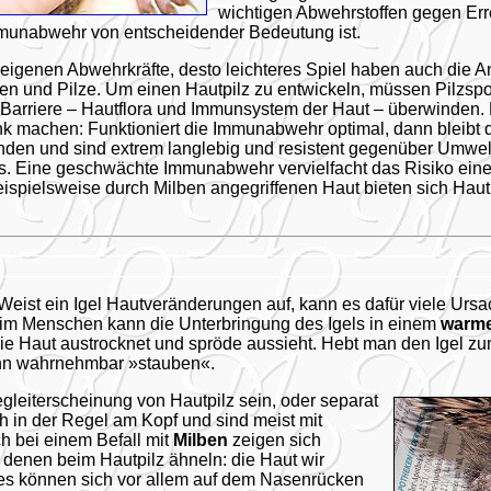
wichtigen Abwehrstoffen gegen Erre
mmunabwehr von entscheidender Bedeutung ist.
eigenen Abwehrkräfte, desto leichteres Spiel haben auch die An
ten und Pilze. Um einen Hautpilz zu entwickeln, müssen Pilzspo
Barriere – Hautflora und Immunsystem der Haut – überwinden. N
k machen: Funktioniert die Immunabwehr optimal, dann bleibt 
inden und sind extrem langlebig und resistent gegenüber Umwelt
tiös. Eine geschwächte Immunabwehr vervielfacht das Risiko eine
eispielsweise durch Milben angegriffenen Haut bieten sich Hau
eist ein Igel Hautveränderungen auf, kann es dafür viele Urs
eim Menschen kann die Unterbringung des Igels in einem
warm
ie Haut austrocknet und spröde aussieht. Hebt man den Igel 
nn wahrnehmbar »stauben«.
leiterscheinung von Hautpilz sein, oder separat
ich in der Regel am Kopf und sind meist mit
h bei einem Befall mit
Milben
zeigen sich
denen beim Hautpilz ähneln: die Haut wir
 es können sich vor allem auf dem Nasenrücken