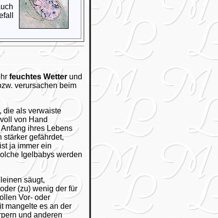
auch
fall
ehr
feuchtes Wetter
und
bzw. verursachen beim
 die als verwaiste
voll von Hand
 Anfang ihres Lebens
 stärker gefährdet,
ist ja immer ein
olche Igelbabys werden
Kleinen säugt,
der (zu) wenig der für
llen Vor- oder
it mangelte es an der
örpern und anderen