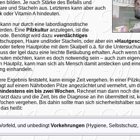
en bilden. Je nach Stärke des Befalls und
aare und Stacheln aus. Letzteres kann aber auch
k oder Vitamin A hindeuten.
kann nur durch eine labordiagnostische
werden. Eine
Pilzkultur
anzulegen, ist die
ode. Benötigt wird dazu
»verdächtiges
tschuppen, Haare und/oder Stacheln, oder aber ein
»Hautgesc
 oder tiefere Hautprobe mit dem Skalpell o.ä. für die Untersuch
ss der Igel dazu eine leichte Betäubung erhalten. Auch wenn b
umuten möchten, kann es doch notwendig sein – auch zum eigene
en Hautpilz, kann man sich als Mensch damit anstecken und ein
ng einhandeln.
ere Ergebnis feststeht, kann einige Zeit vergehen. In einer Pilz
sagt auf einem Nährboden Pilze angezüchtet und vermehrt, um 
indestens ein bis zwei Wochen
. Rechnet man dann noch die 
arzt dazu und die Zeit, bis die Diagnose an ihn übermittelt ist, 
chen vergehen. Bis dahin sollte man sich sicherheitshalber so 
das heißt:
 Vorfeld, und unbedingt
Vorkehrungen
(Hygiene, Selbstschutz, s.