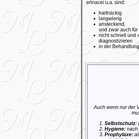
erinacei u.a. sind:
hartnäckig
langwierig
ansteckend,
und zwar auch fü
nicht schnell und 
diagnostizieren
in der Behandlung 
Auch wenn nur der V
mus
Selbstschutz:
Hygiene:
nach 
Prophylaxe:
al