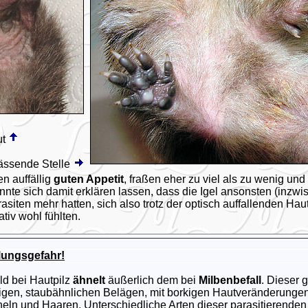
ut
ässende Stelle
en auffällig
guten Appetit
, fraßen eher zu viel als zu wenig un
nnte sich damit erklären lassen, dass die Igel ansonsten (inz
siten mehr hatten, sich also trotz der optisch auffallenden H
ativ wohl fühlten.
lungsgefahr!
d bei Hautpilz
ähnelt
äußerlich dem bei
Milbenbefall
. Dieser 
igen, staubähnlichen Belägen, mit borkigen Hautveränderungen
heln und Haaren. Unterschiedliche Arten dieser parasitierenden