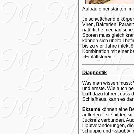
Aufbau einer starken I
Je schwächer die körper
Viren, Bakterien, Parasi
natürliche mechanische 
Sporen muss gleich kran
können sich überall bef
bis zu vier Jahre infek
Kombination mit einer b
»Einfallstore«.
Diagnostik
Was man wissen muss: W
und ernste. Wie auch b
Luft
dazu führen, dass d
Schlafhaus, kann es da
Ekzeme
können eine Beg
auftreten – sie bilden s
Juckreiz verbunden. Auc
Hautveränderungen, die 
schuppig und »staubt«,