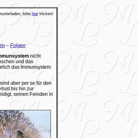
erunterladen, bitte
hier
klicken!
en
–
Folgen
mmunsystem
nicht
enschen und das
türlich das Immunsystem
ind aber per se für den
lust bis hin zur
teidigt, seinen Feinden in