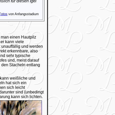
lich für diesen Igel
Fotos
von Anfangsstadium
 man einen Hautpilz
 er kann viele
 unauffällig und werden
rekt erkennbare, also
ind sehr typische
fes und, meist darauf
n den Stacheln entlang
 kann weißliche und
n hat sich ein
en sich leicht
darunter sind (unbedingt
rung kann sich lichten.